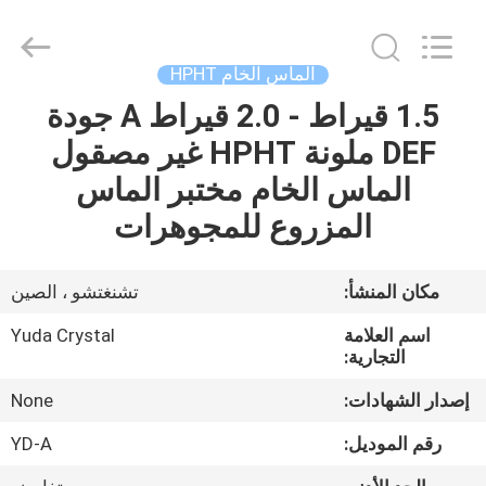
Henan
Yuda
Crystal
Co.,Ltd.
All
الماس الخام HPHT
Rights
Reserved.
1.5 قيراط - 2.0 قيراط A جودة
مسكن
DEF ملونة HPHT غير مصقول
منتجات
الماس الخام مختبر الماس
المزروع للمجوهرات
معلومات
عنا
مكان المنشأ:
تشنغتشو ، الصين
اسم العلامة
Yuda Crystal
جولة
التجارية:
في
إصدار الشهادات:
None
المعمل
رقم الموديل:
YD-A