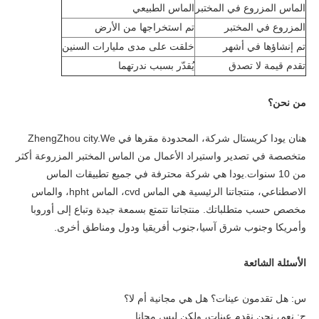
الماس المزروع في المختبر
الماس الطبيعي
المزروع في المختبر
تم استخراجها من الأرض
تم إنشاؤها في أشهر
خلقت على مدى مليارات السنين
تقدم قيمة لا تصدق
يُقدّر بسبب ندرتهما
من نحن؟
هنان يودا كريستال شركة، المحدودة مقرها في ZhengZhou city.We 
متخصصة في تصدير واستيراد الأعمال من الماس المختبر المزروعة أكثر 
من 10 سنوات.يودا هي شركة محترفة في جميع تطبيقات الماس 
الاصطناعي، منتجاتنا الرئيسية هي الماس cvd، الماس hpht، والماس 
مخصص حسب متطلباتك. منتجاتنا تتمتع بسمعة جيدة وتباع إلى أوروبا 
وأمريكا وجنوب شرق آسيا،جنوب أفريقيا ودول ومناطق أخرى.
الأسئلة الشائعة
س: هل تقدمون عينات؟ هل هي مجانية أم لا؟
ج: نعم، نحن نقدم عينات، ولكن ليس مجانا.