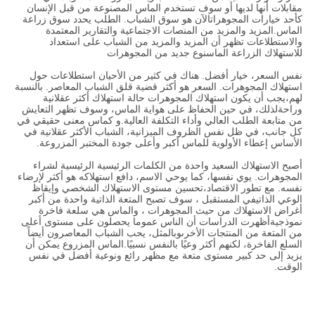
مقابلات أنها لديها أو سوف تستخدم الماس المصنوعة من قبل الإنسان
كأحد خيارات المجوهراتالآن هو سوق الشباب. الطلب يحدد سوق زراعة
الماس.المزيد والمزيد من المنصات الاجتماعية والتقارير المعتمدة
والاستطلاعات تظهر أن المزيد والمزيد من الشباب على استعداد
للاستهلاك الزراعة الماسنوع جديد من المجوهرات
نفس السعر، خيار أفضل. هناك في كثير من الأحيان استطلاعات حول
استهلاك المجوهرات. السعر هو أكثر قضية قلق الشباب المعاصر. بالنسبة
لهم،يجب أن يكون استهلاك المجوهرات حالة استهلاك أكثر عقلانية
وراحةلذلك، في حين الحفاظ على هواية الماس، وسوف تظهر التعايش
من متابعة الطلب العالي وأداء التكلفة العالية.و كماس معنى حقيقي في
كل جانب، في ظل نفس الظروف الميزانية، الشباب الأكثر عقلانية في
الأساس إعطاء الأولوية للماس أكبر وأعلى جودة المختبر المزروعة.
أصبح الاستهلاك السعيد واحدة من الكلمات الرئيسية الرئيسية لشراء
المجوهرات. يوي نفسها، كما يوحي الاسم، دافع استهلاكه هو أكثر لإرضاء
نفسه. مع تطور الاقتصاد،تحسين مستوى الاستهلاك الشخصي وإيقاظ
الوعي الذاتيفي المستقبل ، سوف تصبح المتعة الذاتية واحدة من أكبر
أغراض الاستهلاك من حيث المجوهرات ، والماس هي سلعة فاخرة
نموذجيةأظهرت الدراسات أن الناس عموما يحصلون على مستوى أعلى
من المتعة من المنتجات الأخرىوبالمثل، يحب الشباب المعاصرون أيضاً
السلع الفاخرة، لكنهم أكثر وعيًا بالنفس نسبيًا.الماس المزروع يمكن أن
يزيد إلى حد كبير مستوى متعة مع مظهر رائع ونوعية أفضل في نفس
الوقت.