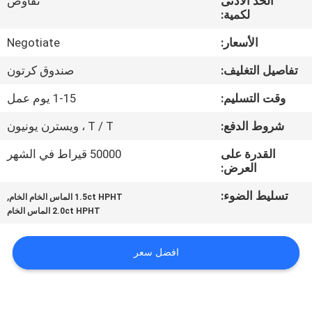
الحد الأدنى
تفاوض
مراقبة
لكمية:
الجودة
الأسعار:
Negotiate
تفاصيل التغليف:
صندوق كرتون
اتصل
بنا
وقت التسليم:
1-15 يوم عمل
شروط الدفع:
T / T ، ويسترن يونيون
أخبار
القدرة على
50000 قيراط في الشهر
العرض:
حالات
تسليط الضوء:
,
1.5ct HPHT الماس الخام الخام
2.0ct HPHT الماس الخام
خريطة
افضل سعر
الموقع
PRIVACY