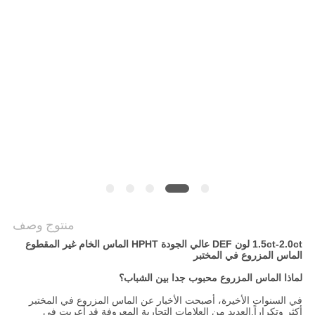
POLICY
منتوج وصف
1.5ct-2.0ct لون DEF عالي الجودة HPHT الماس الخام غير المقطوع
الماس المزروع في المختبر
لماذا الماس المزروع محبوب جدا بين الشباب؟
في السنوات الأخيرة، أصبحت الأخبار عن الماس المزروع في المختبر
أكثر وتكراراً.العديد من العلامات التجارية المعروفة قد أعربت في