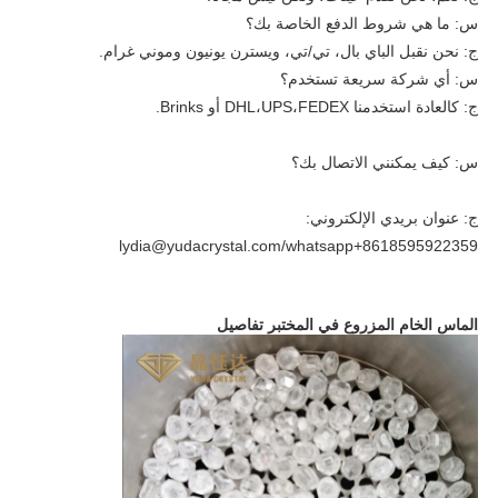
س: ما هي شروط الدفع الخاصة بك؟
ج: نحن نقبل الباي بال، تي/تي، ويسترن يونيون وموني غرام.
س: أي شركة سريعة تستخدم؟
ج: كالعادة استخدمنا DHL،UPS،FEDEX أو Brinks.
س: كيف يمكنني الاتصال بك؟
ج: عنوان بريدي الإلكتروني: 
lydia@yudacrystal.com/whatsapp+8618595922359
الماس الخام المزروع في المختبر تفاصيل