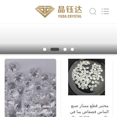
Henan
Yuda
Crystal
Co.,Ltd.
All
Rights
Reserved.
مسكن
منتجات
معلومات
عنا
جولة
في
المعمل
مختبر قطع ممتاز صنع
معتمد الكربون IGI
الماس فضفاض بما في
فضفاض المختبر النمو