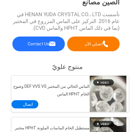
الصين مصانع
تأسست HENAN YUDA CRYSTAL CO.، LTD في
عام 2016. التركيز على الماس المزروع في المختبر
(بما في ذلك الماس HPHT والماس CVD).
اتصلي الآن
Contact Us
منتوج علويّ
الماس الخالي من المختبر DEF VVS VS وضوح
الخام HPHT الماس
اتصال
مستطيل الخام الماسات الملونة HPHT مختبر