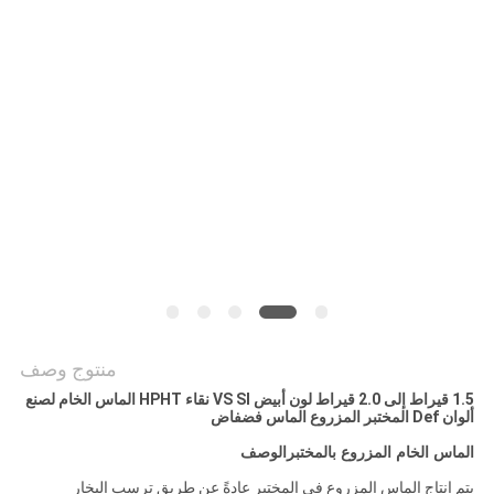
POLICY
منتوج وصف
1.5 قيراط إلى 2.0 قيراط لون أبيض VS SI نقاء HPHT الماس الخام لصنع
ألوان Def المختبر المزروع الماس فضفاض
الماس الخام المزروع بالمختبر
الوصف
يتم إنتاج الماس المزروع في المختبر عادةً عن طريق ترسب البخار