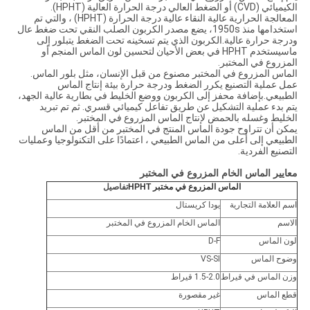
الكيميائي (CVD) أو الضغط العالي درجة الحرارة العالية (HPHT).
المعالجة الحرارية عالية النقاء عالية درجة الحرارة (HPHT) ، والتي تم
استخدامها منذ 1950s، يضع مصدر الكربون الصلب النقي تحت ضغط عال
ودرجة حرارة عالية.الكربون الذي يتم تسخينه تحت الضغط يتبلور إلى
ماسيستخدم HPHT في بعض الأحيان لتحسين لون الماس المنجم أو
المزروع في المختبر.
الماس المزروع في المختبر مصنوع من قبل الإنسان، مثل بلور الماس.
عمل عملية التصنيع يكرر الضغط ودرجة حرارة بيئة إنتاج الماس
الطبيعي.بإضافة محفز إلى الكربون ووضع الخليط في بطارية عالية الجهد،
يتم بدء عملية التشكيل عن طريق تفاعل كيميائي قسري. ثم تم تبريد
الخليط وغسله بالحمض لإنتاج الماس المزروع في المختبر.
يمكن أن تتراوح جودة الماس المنتج في المختبر من أقل من الماس
الطبيعي إلى أعلى من الماس الطبيعي ، اعتمادًا على التكنولوجيا وعمليات
التصنيع الفردية.
معايير الماس الخام المزروع في المختبر
الماس المزروع في مختبر HPHT
تفاصيل
اسم العلامة التجارية
يودا كريستال
الاسم
الماس الخام المزروع في المختبر
لون الماس
D-F
وضوح الماس
VS-SI
وزن الماس في قيراط
1.5-2.0 قيراط
قطع الماس
غير مقصورة