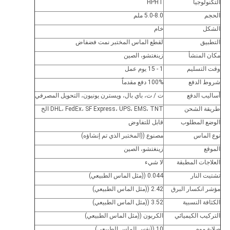
التكنولوجيا
HPHT
الحجم
5.0-8.0 ملم
الشكل
خام
التطبيق
لقطع الماس المختبر نمت فضفاض
مكان المنشأ
زينغتشو، الصين
وقت التسليم
1 - 15 يوم عمل
شروط الدفع
100% دفع مقدماً
أساليب الدفع
ت / ت، باي بال، ويسترن يونيون، التحويل المصرفي
طريقة الشحن
DHL، FedEx، SF Express، UPS، EMS، TNT الخ
الوضع المطلوب
قابل للتفاوض
نوع الماس
مصنوع ((المختبر الذي تم إنشاؤه)
الموقع
زينغتشو، الصين
العلاجات المطبقة
لا شيء
تشتيت النار
0.044 ((مثل الماس الطبيعي)
مؤشر انكسار البرق
2.42 ((مثل الماس الطبيعي)
الكثافة النسبية
3.52 ((مثل الماس الطبيعي)
التركيب الكيميائي
الكربون ((مثل الماس الطبيعي)
صلابة موه
10 ((نفس الماس الطبيعي)