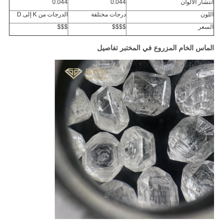
انتشار الألوان
0.044
0.044
اللون
درجات مختلفة
الدرجات من K إلى D
السعر
$$$$
$$$
الماس الخام المزروع في المختبر تفاصيل