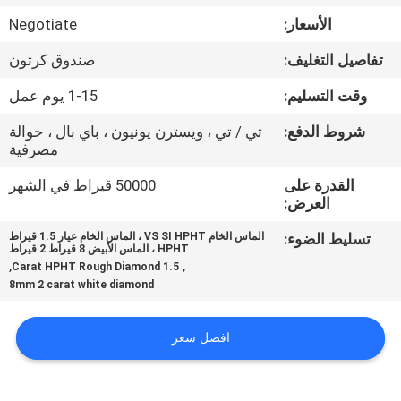
مراقبة
الأسعار:
Negotiate
الجودة
تفاصيل التغليف:
صندوق كرتون
اتصل
وقت التسليم:
1-15 يوم عمل
بنا
شروط الدفع:
تي / تي ، ويسترن يونيون ، باي بال ، حوالة
مصرفية
أخبار
القدرة على
50000 قيراط في الشهر
العرض:
تسليط الضوء:
الماس الخام VS SI HPHT ، الماس الخام عيار 1.5 قيراط
حالات
HPHT ، الماس الأبيض 8 قيراط 2 قيراط
,
,
1.5 Carat HPHT Rough Diamond
8mm 2 carat white diamond
خريطة
الموقع
افضل سعر
PRIVACY