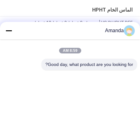
الماس الخام HPHT
VS SI HPHT DEF أبيض خام 8 قيراط 9 قيراط 10 قيراط
Amanda
7.0 قيراط 7.5 قيراط 8.0 قيراط HPHT Rough Diamond SI VS DEF
Color
8:59 AM
SI1 SI2 HPHT Synthetic Rough Diamond 6 قيراط 6.5 قيراط 7
قيراط
Good day, what product are you looking for?
فئات شعبية
جميع
الماس فضفاض 
الماس الخام المزروع
المزروع في المختبر
الماس المزروع في 
الماس المزروع في 
مختبر CVD
مختبر HPHT
الماس المزروع 
الماس الخام CVD
المعتمد