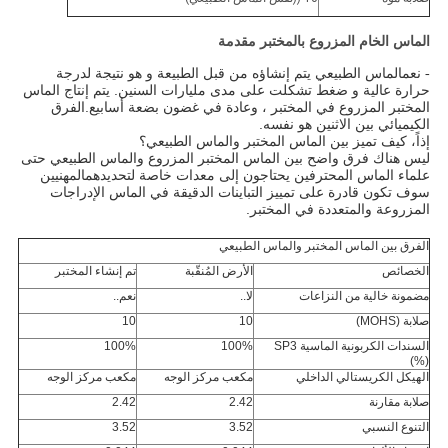
الماس الخام المزروع بالمختبر
مقدمة
الماس الطبيعي يتم إنشاؤه من قبل الطبيعة و هو نتيجة لدرجة
- نعم
حرارة عالية و ضغط تشكلت على مدى مليارات السنين. يتم إنتاج الماس
المختبر المزروع في المختبر ، وعادة في غضون بضعة أسابيع.الفرق
الكيميائي بين الاثنين هو نفسه.
إذاً، كيف تميز بين الماس المختبر والماس الطبيعي؟
ليس هناك فرق واضح بين الماس المختبر المزروع والماس الطبيعي حتى
علماء الماس المحترفين يحتاجون إلى معدات خاصة لتحديدهمالمهنيين
سوف تكون قادرة على تمييز التباينات الدقيقة في الماس الإدراجات
المزروعة والمتعددة في المختبر.
الفرق بين الماس المختبر والماس الطبيعي
الخصائص
الأرض المُنقّبة
تم إنشاء المختبر
مضمونة خالية من النزاعات
لا..
نعم..
صلابة (MOHS)
10
10
السندات الكربونية الماسية SP3
100%
100%
(%)
الهيكل الكريستالي الداخلي
مكعب مركز الوجه
مكعب مركز الوجه
صلابة مقارنة
2.42
2.42
التنوع النسبي
3.52
3.52