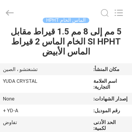
Henan
Yuda
Crystal
Co.,Ltd.
All
الماس الخام HPHT
Rights
Reserved.
5 مم إلى 8 مم 1.5 قيراط مقابل
مسكن
SI HPHT الخام الماس 2 قيراط
منتجات
الماس الأبيض
معلومات
مكان المنشأ:
تشنغتشو ، الصين
عنا
اسم العلامة
YUDA CRYSTAL
التجارية:
جولة
إصدار الشهادات:
None
في
رقم الموديل:
YD-A +
المعمل
الحد الأدنى
تفاوض
لكمية: