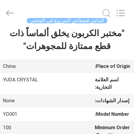
2026
Henan
Yuda
Crystal
الماس فضفاض المزروع في المختبر
Co.,Ltd.
All
"مختبر الكربون يخلق ألماساً ذات
مسكن
Rights
Reserved.
قطع ممتازة للمجوهرات"
منتجات
China
Place of Origin:
معلومات
اسم العلامة
YUDA CRYSTAL
التجارية:
عنا
إصدار الشهادات:
None
جولة
YD001
Model Number:
في
100
Minimum Order