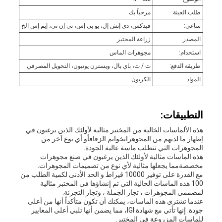
طلب العينة:
مرحباً بك
ساعي:
فيدكس، دي إتش إل، يو بي إس، تي إن تي، إيم إس الخ
المصدر:
زراعة المختبر
استخدام:
مجوهرات الماس
طريقة الدفع:
ت / ت، باي بال، ويسترن يونيون، التحويل المصرفي
المواد:
الكربون
التطبيقات:
هذه الألماسات الخالية من المختبر مثالية لأولئك الذين يرغبون في
إظهار ما لديهم من المجوهراتخواتم الزفافأو أي نوع آخر من
المجوهرات التي تتطلب ماسة عالية الجودة.
هذه الماسات مثالية لأولئك الذين يرغبون في صنع مجوهرات
مخصصةمما يجعلها مثالية لأي نوع من تصميمات المجوهرات.
مع القدرة على توفير 10000 قيراط و الحد الأدنى لكمية الطلب من
100 هذه الماسات الخالية التي تم إنشاؤها في المختبر مثالية
لمصممي المجوهرات ، تجار الجملة ، وتجار التجزئة.
عندما تشتري هذه الماسات، يمكنك أن تكون متأكداً أنها من أعلى
جودة. إنها تأتي مع شهادة IGI، مما يضمن أنها تلبي أعلى المعايير
للماسات المزروعة في المختبر.