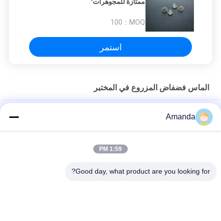
ممتازة للمجوهرات"
100
MOQ：
استمر
الماس فضفاض المزروع في المختبر
0.02 قيراط 0.05 قيراط مختبر مكون من قطع الماس المصقولة 2
Amanda
مؤشر 5 مؤشر أبيض
1.30 مم إلى 1.70 مم فضفاض الماس المزروع في المختبر VVS مقابل
1:59 PM
DEF جولة قص
Good day, what product are you looking for?
0.40ct 0.50ct 1.0ct VVS VS SI HPHT الماس الفضفاض
فئات شعبية
جميع