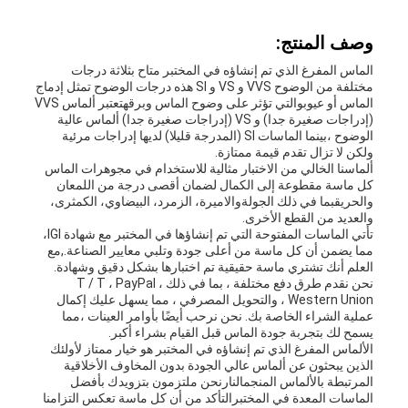
وصف المنتج:
الماس المفرغ الذي تم إنشاؤه في المختبر متاح بثلاثة درجات
مختلفة من الوضوح VVS و VS و SI هذه درجات الوضوح تمثل إدماج
الماس أو عيوبوالتي تؤثر على وضوح الماس وبرقهتعتبر ألماس VVS
(إدراجات صغيرة جدا) و VS (إدراجات صغيرة جدا) ألماس عالية
الوضوح ،بينما الماسات SI (المدرجة قليلا) لديها إدراجات مرئية
ولكن لا تزال تقدم قيمة ممتازة.
ألماسنا الخالي من الاختبار مثالية للاستخدام في مجوهرات الماس
كل ماسة مقطوعة إلى الكمال لضمان أقصى درجة من اللمعان
والحريقبما في ذلك الجولةوالاميرة، الزمرد، البيضاوي، الكمثرى،
والعديد من القطع الأخرى.
تأتي الماسات المفتوحة التي تم إنشاؤها في المختبر مع شهادة IGI،
مما يضمن أن كل ماسة من أعلى جودة وتلبي معايير الصناعة.,مع
العلم أنك تشتري ماسة حقيقية تم اختبارها بشكل دقيق وشهادة.
نحن نقدم طرق دفع مختلفة ، بما في ذلك T / T ، PayPal ،
Western Union ، والتحويل المصرفي ، مما يسهل عليك إكمال
عملية الشراء الخاصة بك. نحن نرحب أيضًا بأوامر العينات ،مما
يسمح لك بتجربة جودة الماس قبل القيام بشراء أكبر.
الألماس المفرغ الذي تم إنشاؤه في المختبر هو خيار ممتاز لأولئك
الذين يبحثون عن ألماس عالي الجودة بدون المخاوف الأخلاقية
المرتبطة بالألماس المنجمالنارنحن ملتزمون بتزويدك بأفضل
الماسات المعدة في المختبرالتأكد من أن كل ماسة تعكس التزامنا