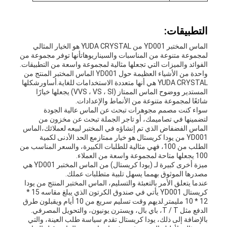
التطبيقات:
الماس المختبر YD001 من YUDA CRYSTAL هو الخيار المثالي
لمجموعة متنوعة من المناسبات والسيناريوهاتأنها توفر مجموعة من
الفوائد والميزات التي تجعلها مثالية لمجموعة واسعة من التطبيقات.
واحدة من الأشياء العظيمة حول YD001 الماس المختبر المنتج من
YUDA CRYSTAL هي أنها متعددة الاستخدامات للغاية.أساورشكلها
المستدير ووضوح الماس الممتاز (VVS ، VS ، SI) يجعلها خيارًا
شائعًا لمجموعة متنوعة من الأنماط والإعدادات.
سواء كنت مصمم مجوهرات تبحث عن الماس عالية الجودة
لتضمينها في تصاميمك، أو تاجر الجملة تبحث عن مخزون من
الماس الفضفاض الذي تم إنشاؤه في المختبر لبيعه لعملائك،الماس
YD001 من يودا كريستال هو خيار ممتازمع الحد الأدنى لكمية
الطلب من 100، فهي مثالية للطلبات الكبيرة، والسعر المناسب من
100 يجعلها متاحة لمجموعة واسعة من العملاء.
ميزة أخرى كبيرة لـ (يودا كريستال) من الماس المختبر YD001 هي
مصدرها الموثوق بهمما يسهل تلبية متطلبات عملك.
عندما يتعلق الأمر بالتعبئة والتسليم، الماس المختبر المنتج من يودا
كريستال YD001 يأتي في صندوق الكرتون الذي يبلغ مقاسه 15 *
12 * 10 مليمتر.لديهم وقت تسليم سريع من 10 أيام ويقبلون طرق
الدفع مثل T / T، باي بال، ويسترن يونيون، والتحويل المصرفي.
بالإضافة إلى ذلك، يودا كريستال تقدم سياسة طلب العينة، والتي