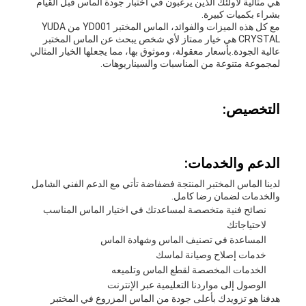
هي مثالية لأولئك الذين يرغبون في اختبار جودة الماس قبل القيام
بشراء بكميات كبيرة.
مع كل هذه الميزات والفوائد، الماس المختبر YD001 من YUDA
CRYSTAL هي خيار ممتاز لأي شخص يبحث عن الماس المختبر
عالية الجودة.بأسعار معقولة، وموثوق بها، مما يجعلها الخيار المثالي
لمجموعة متنوعة من المناسبات والسيناريوهات.
التخصيص:
الدعم والخدمات:
لدينا الماس المختبر المنتجة فضفاضة تأتي مع الدعم الفني الشامل
والخدمات لضمان رضا كامل.
نصائح فنية متخصصة لمساعدتك في اختيار الماس المناسب
لاحتياجاتك
المساعدة في تصنيف الماس وشهادة الماس
خدمات إصلاح وصيانة لماسك
الخدمات المخصصة لقطع الماس وتلميعه
الوصول إلى مواردنا التعليمية عبر الإنترنت
هدفنا هو تزويدك بأعلى جودة من الماس المزروع في المختبر