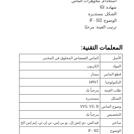
استخدام: مجوهرات الماس
شهادة: IGI
الشكل: مستديرة
الوضوح: IF - SI2
ترتيب العينة: مرحبًا
المعلمات التقنية:
الأصل
الماس الفضفاض المخلوق في المختبر
المواد
الكربون
قطع الماس
ممتاز
التكنولوجيا
HPHT
طلب العينة
مرحباً بك
الشكل
مستديرة
وضوح الماس
VVS، VS، SI
التخصيص
مرحباً بك
ساعي
فيدكس، دي إتش إل، يو بي إس، تي إن تي، إيم إس الخ
الوضوح
IF - SI2