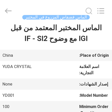
2026
Henan
Yuda
Crystal
الماس فضفاض المزروع في المختبر
Co.,Ltd.
All
الماس المختبر المعتمد من قبل
مسكن
Rights
Reserved.
IGI مع وضوح IF - SI2
منتجات
China
Place of Origin:
معلومات
اسم العلامة
YUDA CRYSTAL
التجارية:
عنا
إصدار الشهادات:
None
جولة
YD001
Model Number:
في
100
Minimum Order