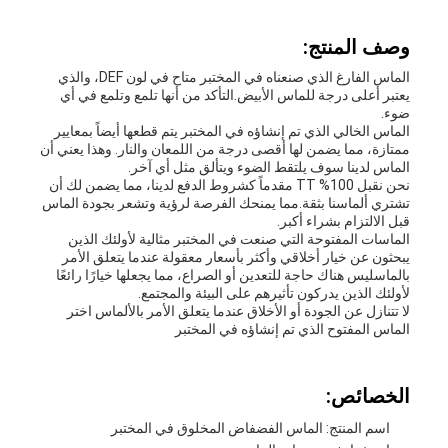
وصف المنتج:
الماس الفارغ الذي صنعناه في المختبر متاح في لون DEF، والذي
يعتبر أعلى درجة للماس الأبيض.التأكد من أنها تلمع وتلمع في أي
ضوء.
الماس الخالي الذي تم إنشاؤه في المختبر يتم قطعها أيضاً بمعايير
ممتازة، مما يضمن لها أقصى درجة من اللمعان والنار. وهذا يعني أن
الماس لدينا سوف يلتقط الضوء ويتألق مثل أي آخر.
نحن نقبل 100% TT مقدماً كشروط الدفع لدينا، مما يضمن لك أن
تشتري ألماسنا بثقة.مما يمنحك الفرصة لرؤية وتشعر بجودة الماس
قبل الالتزام بشراء أكبر.
الماسات المفتوحة التي صنعت في المختبر مثالية لأولئك الذين
يبحثون عن خيار أخلاقي وأكثر بأسعار معقولة عندما يتعلق الأمر
بالماسليس هناك حاجة للتعدين أو الصراع، مما يجعلها خيارًا رائعًا
لأولئك الذين يدركون تأثيرهم على البيئة والمجتمع.
لا تتنازل عن الجودة أو الأخلاق عندما يتعلق الأمر بالألماس اختر
الماس المفتوح الذي تم إنشاؤه في المختبر
الخصائص:
اسم المنتج: الماس الفضفاض المخلوق في المختبر