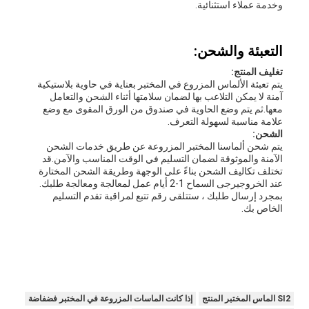
وخدمة عملاء استثنائية.
التعبئة والشحن:
تغليف المنتج:
يتم تعبئة الألماس المزروع في المختبر بعناية في حاوية بلاستيكية
آمنة لا يمكن التلاعب بها لضمان سلامتها أثناء الشحن والتعامل
معها.ثم يتم وضع الحاوية في صندوق من الورق المقوى مع وضع
علامة مناسبة لسهولة التعرف.
الشحن:
يتم شحن ألماسنا المختبر المزروعة عن طريق خدمات الشحن
الآمنة والموثوقة لضمان التسليم في الوقت المناسب والآمن.قد
تختلف تكاليف الشحن بناءً على الوجهة وطريقة الشحن المختارة
عند الخروجيرجى السماح 1-2 أيام عمل لمعالجة ومعالجة طلبك.
بمجرد إرسال طلبك ، ستتلقى رقم تتبع لمراقبة تقدم التسليم
الخاص بك.
SI2 الماس المختبر المنتج
إذا كانت الماسات المزروعة في المختبر فضفاضة