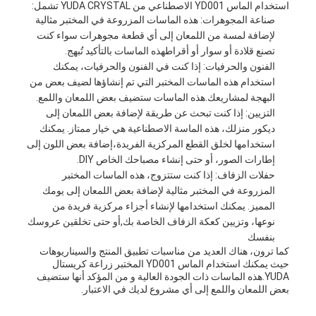
استخدام الماس YD001 الاصطناعي من YUDA CRYSTAL تشمل:
صناعة المجوهرات: هذه الماسات المزروعة في المختبر مثالية
لإضافة لمسة من اللمعان إلى أي قطعة مجوهرات سواء كنت
تصنع قلادة أو سوار أو أقراطهذه الماسات بالتأكيد تُبهج.
الفنون والحرفيات: إذا كنت في الفنون والحرفيات، يمكنك
استخدام هذه الماسات المختبر التي تم إنشاؤها لضيف بعض من
البهجة لمشاريعك.هذه الماسات ستضيف بعض اللمعان واللمع.
التزيين: إذا كنت تبحث عن طريقة لإضافة بعض اللمعان إلى
ديكور منزلك، هذه الماسة الاصطناعية هي خيار ممتاز. يمكنك
استخدامها لخلق القطع المركزية الفريدة،إضافة بعض اللون إلى
إطارات الصور، أو حتى إنشاء مصباحك الخاص DIY.
حفلات الزفاف: إذا كنت ستتزوج، هذه الماسات المختبر
المزروعة في المختبر مثالية لإضافة بعض اللمعان إلى يومك
المميز. يمكنك استخدامها لإنشاء أجزاء مركزية فريدة من
نوعها، وتزيين كعكة الزفاف الخاصة بك,أو حتى تخلقين عروسك
بنفسك
كما ترون، هناك العديد من مناسبات تطبيق المنتج والسيناريوهات
حيث يمكنك استخدام الماس YD001 المختبر زراعة كريستال
YUDA.هذه الماسات ذات الجودة العالية و من المؤكد أنها ستضيف
بعض اللمعان واللمع إلى أي مشروع لديك في الاعتبار.