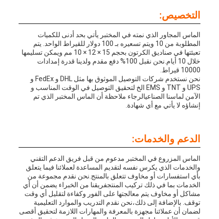
التخصيص:
الماس المجاور الذي نمته في المختبر يأتي بحد أدنى للكميات
المطلوبة من 10 ويتم تسعيره بـ 100 دولار للقيراط الواحد. يتم
تعبئتها في صناديق الكرتون بحجم 15 × 12 × 10 مم ويمكن تسليمها
خلال 10 أيام.نحن نقبل 100% دفع مقدم ولدينا قدرة إمدادات
10000 قيراط.
نحن نستخدم شركات التوصيل الموثوق بها مثل DHL و FedEx و
UPS و TNT و EMS الخ لتحقيق التوصيل في الوقت المناسب و
الآمن لماسنا الصناعيالرجاء ملاحظة أن الماس المختبر الذي تم
إنشاؤه لا يأتي مع أي شهادة.
الدعم والخدمات:
الماس المزروع في المختبر مدعوم من قبل فريق الدعم التقني
والخدمات الذي يكرس نفسه لتقديم المساعدة لعملائنا فيما يتعلق
بأي استفسارات أو مخاوف تتعلق بالمنتج.نحن نقدم مجموعة من
الخدمات بما في ذلك تركيب المنتجفريقنا من الخبراء يضمن أن أي
مشاكل أو مخاوف يتم معالجتها على الفور وكفاءة لتقليل أي وقت
توقف. بالإضافة إلى ذلك،نحن نقدم التدريب والموارد التعليمية
لضمان أن عملائنا مجهزة بالمعرفة والمهارات اللازمة لتحقيق أقصى