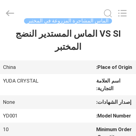
2026
Henan
Yuda
Crystal
الماس المشاجرة المزروعة في المختبر
Co.,Ltd.
All
VS SI الماس المستدير النضج
مسكن
Rights
Reserved.
المختبر
منتجات
China
Place of Origin:
معلومات
اسم العلامة
YUDA CRYSTAL
التجارية:
عنا
إصدار الشهادات:
None
جولة
YD001
Model Number:
في
10
Minimum Order