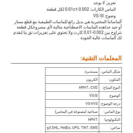
تعزيز: لا يوجد
الماس الكارات: 0.002-0.01ct لكل قطعة
وضوح: VS-SI
ألماساتنا المختبرية هي بديل رائع للماسات الطبيعية مع قطع ممتاز
أو جيد جداهذه الماسات الاصطناعية مثالية لأي مشروعكل قطعة
تتراوح بين 0.002-0.01 كارت ولا تحتوي على تعزيزات ثق بنا لنقدم
لك ألماسات عالية الجودة
المعلمات التقنية:
شكل الماس:
مستديرة
المكون:
الكربون
النوع المتاح:
HPHT، CVD
الوضوح
VS-SI
درجة الوضوح:
VS-VVS
نوع الماس:
صناعية (مصنوعة في المختبر)
التكنولوجيا
HPHT
ساعي:
DHL، FedEx، UPS، TNT، EMS الخ