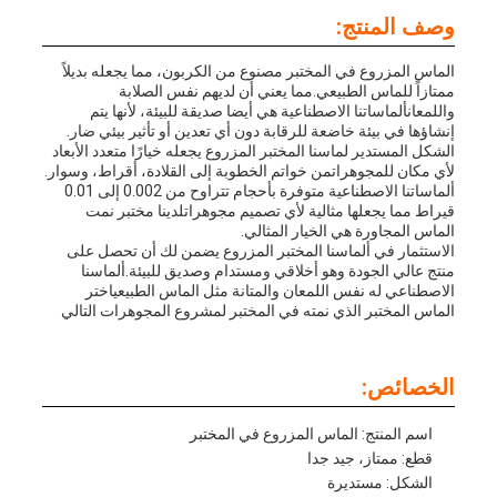
وصف المنتج:
الماس المزروع في المختبر مصنوع من الكربون، مما يجعله بديلاً
ممتازاً للماس الطبيعي.مما يعني أن لديهم نفس الصلابة
واللمعانألماساتنا الاصطناعية هي أيضا صديقة للبيئة، لأنها يتم
إنشاؤها في بيئة خاضعة للرقابة دون أي تعدين أو تأثير بيئي ضار.
الشكل المستدير لماسنا المختبر المزروع يجعله خيارًا متعدد الأبعاد
لأي مكان للمجوهراتمن خواتم الخطوبة إلى القلادة، أقراط، وسوار.
ألماساتنا الاصطناعية متوفرة بأحجام تتراوح من 0.002 إلى 0.01
قيراط مما يجعلها مثالية لأي تصميم مجوهراتلدينا مختبر نمت
الماس المجاورة هي الخيار المثالي.
الاستثمار في ألماسنا المختبر المزروع يضمن لك أن تحصل على
منتج عالي الجودة وهو أخلاقي ومستدام وصديق للبيئة.ألماسنا
الاصطناعي له نفس اللمعان والمتانة مثل الماس الطبيعياختر
الماس المختبر الذي نمته في المختبر لمشروع المجوهرات التالي
الخصائص:
اسم المنتج: الماس المزروع في المختبر
قطع: ممتاز، جيد جدا
الشكل: مستديرة