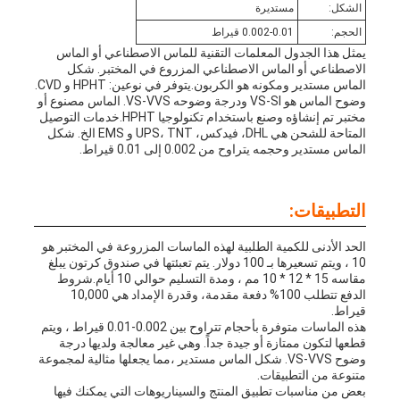
الشكل:
مستديرة
الحجم:
0.002-0.01 قيراط
يمثل هذا الجدول المعلمات التقنية للماس الاصطناعي أو الماس
الاصطناعي أو الماس الاصطناعي المزروع في المختبر. شكل
الماس مستدير ومكونه هو الكربون.يتوفر في نوعين: HPHT و CVD.
وضوح الماس هو VS-SI ودرجة وضوحه VS-VVS. الماس مصنوع أو
مختبر تم إنشاؤه وصنع باستخدام تكنولوجيا HPHT.خدمات التوصيل
المتاحة للشحن هي DHL، فيدكس، UPS، TNT و EMS الخ. شكل
الماس مستدير وحجمه يتراوح من 0.002 إلى 0.01 قيراط.
التطبيقات:
الحد الأدنى للكمية الطلبية لهذه الماسات المزروعة في المختبر هو
10 ، ويتم تسعيرها بـ 100 دولار. يتم تعبئتها في صندوق كرتون يبلغ
مقاسه 15 * 12 * 10 مم ، ومدة التسليم حوالي 10 أيام.شروط
الدفع تتطلب 100% دفعة مقدمة، وقدرة الإمداد هي 10,000
قيراط.
هذه الماسات متوفرة بأحجام تتراوح بين 0.002-0.01 قيراط ، ويتم
قطعها لتكون ممتازة أو جيدة جداً. وهي غير معالجة ولديها درجة
وضوح VS-VVS. شكل الماس مستدير ،مما يجعلها مثالية لمجموعة
متنوعة من التطبيقات.
بعض من مناسبات تطبيق المنتج والسيناريوهات التي يمكنك فيها