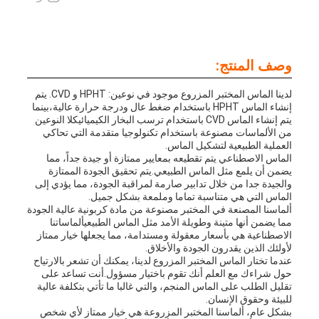
وصف المنتج:
لدينا الماس المختبر المزروع موجود في نوعين: HPHT و CVD. يتم
إنشاء الماس HPHT باستخدام ضغط عال ودرجة حرارة عالية،بينما
يتم إنشاء الماس CVD باستخدام ترسب البخار الكيميائيكلا النوعين
من الألماسات مصنوعة باستخدام تكنولوجيا متقدمة التي تحاكي
العملية الطبيعية لتشكيل الماس.
الماس الاصطناعي يتم تقطيعه بمعايير ممتازة أو جيدة جداً، مما
يضمن أن يلمع مثل الماس الطبيعي.يتم تحقيق الجودة الممتازة
والجيدة جدا من خلال تدابير صارمة لمراقبة الجودة، مما يؤدي إلى
الماس التي هي متناسبة تماما وملمعة بشكل جميل.
ألماسنا المصنعة في المختبر مصنوعة من مادة كربونية عالية الجودة
مما يضمن أنها متينة وطويلة الأمد مثل الماس الطبيعيألماساتنا
الاصطناعية هي بأسعار معقولة ومستدامة، مما يجعلها خيار ممتاز
لأولئك الذين يقدرون الجودة والأخلاق.
عندما تختار الماس المختبر المزروع لدينا، يمكنك أن تشعر بالارتياح
حول شراءك مع العلم أنك تقوم باختيار مسؤول.أنت تساعد على
تقليل الطلب على الماس المنجم، والتي غالبا ما تأتي بتكلفة عالية
للبيئة وحقوق الإنسان.
بشكل عام، ألماسنا المختبر المزروعة هي خيار ممتاز لأي شخص