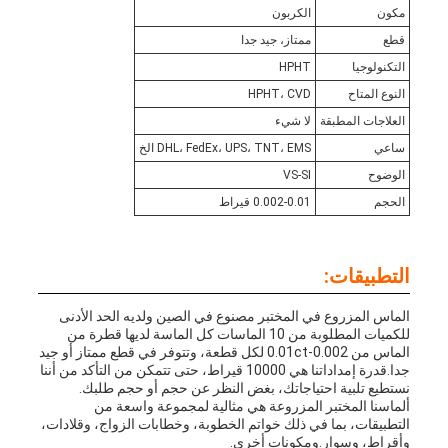
مكون
الكربون
قطع
ممتاز، جيد جدا
التكنولوجيا
HPHT
النوع المتاح
HPHT، CVD
العلاجات المطبقة
لا شيء
ساعي
DHL، FedEx، UPS، TNT، EMS الخ
الوضوح
VS-SI
الحجم
0.002-0.01 قيراط
التطبيقات:
الماس المزروع في المختبر مصنوع في الصين ولديه الحد الأدنى
للكميات المطلوبة من 10 الماسات كل الماسة لديها قطرة من
الماس من 0.002-0.01ct لكل قطعة، وتتوفر في قطع ممتاز أو جيد
جدا.قدرة إمداداتنا هي 10000 قيراط، حتى تتمكن من التأكد من أننا
نستطيع تلبية احتياجاتك، بغض النظر عن حجم أو حجم طلبك.
ألماسنا المختبر المزروعة هي مثالية لمجموعة واسعة من
التطبيقات، بما في ذلك خواتم الخطوبة، وخطابات الزواج، وقلادات،
وأقراط، وسوار.ومكونات أخرى.