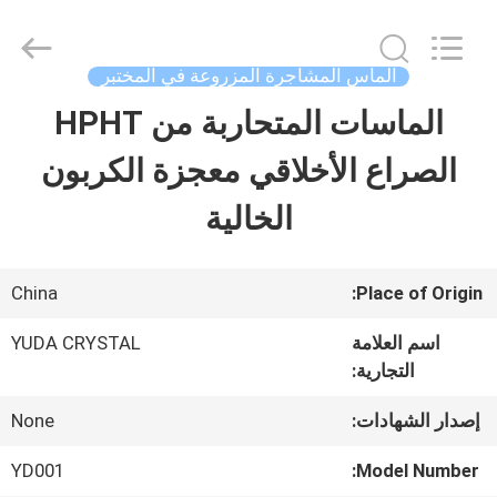
2026
Henan
Yuda
Crystal
الماس المشاجرة المزروعة في المختبر
Co.,Ltd.
All
الماسات المتحاربة من HPHT
مسكن
Rights
Reserved.
الصراع الأخلاقي معجزة الكربون
منتجات
الخالية
معلومات
China
Place of Origin:
عنا
اسم العلامة
YUDA CRYSTAL
التجارية:
جولة
إصدار الشهادات:
None
في
YD001
Model Number: