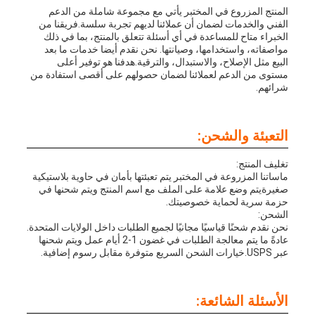
المنتج المزروع في المختبر يأتي مع مجموعة شاملة من الدعم
الفني والخدمات لضمان أن عملائنا لديهم تجربة سلسة.فريقنا من
الخبراء متاح للمساعدة في أي أسئلة تتعلق بالمنتج، بما في ذلك
مواصفاته، واستخدامها، وصيانتها. نحن نقدم أيضا خدمات ما بعد
البيع مثل الإصلاح، والاستبدال، والترقية.هدفنا هو توفير أعلى
مستوى من الدعم لعملائنا لضمان حصولهم على أقصى استفادة من
شرائهم.
التعبئة والشحن:
تغليف المنتج:
ماساتنا المزروعة في المختبر يتم تعبئتها بأمان في حاوية بلاستيكية
صغيرةيتم وضع علامة على الملف مع اسم المنتج ويتم شحنها في
حزمة سرية لحماية خصوصيتك.
الشحن:
نحن نقدم شحنًا قياسيًا مجانيًا لجميع الطلبات داخل الولايات المتحدة.
عادةً ما يتم معالجة الطلبات في غضون 1-2 أيام عمل ويتم شحنها
عبر USPS.خيارات الشحن السريع متوفرة مقابل رسوم إضافية.
الأسئلة الشائعة: