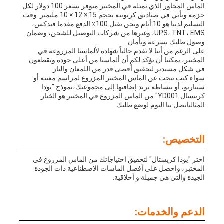
الماس المجاور الذي نمتله في المختبر متوفر بسعر 100 دولار لكل
حزمة ويأتي في صناديق كرتونية بحجم 15 × 12 × 10 مليمتر. وقت
التسليم لدينا هو 10 أيام ونحن نقبل 100٪ الدفع مقدما.فيدكس،
UPS، TNT، EMS، وغيرها من شركات التوصيل للشحن، وضمان
وصول طلبك بسرعة وبأمان.
على الرغم من أننا لا نقدم حالياً شهادة لألماسنا المزروعة في
المختبر، يمكننا أن نؤكد لكم أن ألماسنا من أعلى جودة.ويقطعون
في شكل مستدير لتحقيق أقصى قدر من اللمعان والنار.
سواء كنت تبحث عن الماس المختبر المزروع لمراسم معينة أو
سيناريو، أو ببساطة تريد إضافتها إلى مجموعتك،نموذج "يودا
كريستال YD001" من الماس المزروع في المختبر هو الخيار
المثالياتصل بنا اليوم لوضع طلبك
التخصيص:
اختر "يودا كريستال" لتحقيق احتياجاتك من الماس المزروع في
المختبر، واحصل على أفضل الماسات الاصطناعية ذات الجودة
الجيدة والتي هي جميلة و أخلاقية.
الدعم والخدمات: