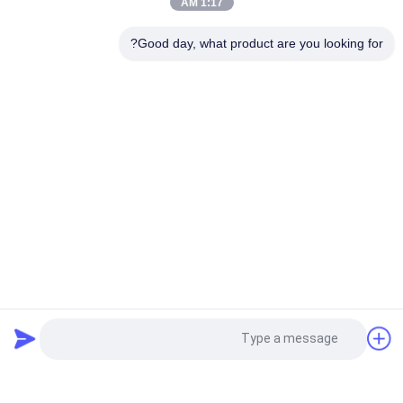
1:17 AM
قطع بريليانت للمجوهرات
Good day, what product are you looking for?
DEF VVS مقابل 1.25 مم إلى 1.35 مم معمل مشاجرة ألماس
فئات شعبية
جميع
الماس فضفاض 
الماس الخام المزروع
المزروع في المختبر
الماس المزروع في 
الماس المزروع في 
مختبر CVD
مختبر HPHT
الماس المزروع 
الماس الخام CVD
المعتمد
الماس الملون 
الماس الخام HPHT
طلب اقتباس
المزروع في المختبر