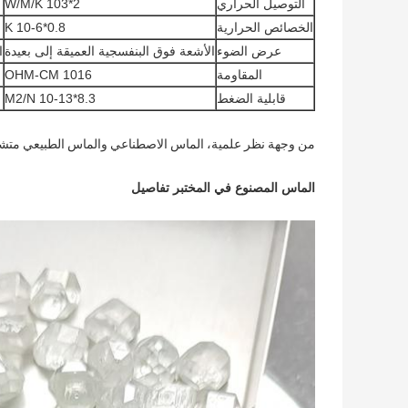
التوصيل الحراري
2*103 W/M/K
الخصائص الحرارية
0.8*10-6 K
عرض الضوء
الأشعة فوق البنفسجية العميقة إلى بعيدة
ا
المقاومة
1016 OHM-CM
قابلية الضغط
8.3*10-13 M2/N
من وجهة نظر علمية، الماس الاصطناعي والماس الطبيعي متشابه
الماس المصنوع في المختبر تفاصيل