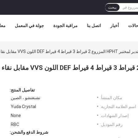
يبحث
الات
أخبار
اتصل بنا
مراقبة الجودة
جولة في المعمل
معل
قيراط 4 قيراط DEF اللون VVS مقابل نقاء SI
الماس المستدير لمختبر HPHT المزروع 2 قيراط 3 قيراط 4 قيراط DEF اللون VVS مقابل نقاء
تفاصيل المنتج:
مكان المنشأ:
تشنغتشو ، الصين
اسم العلامة التجارية:
Yuda Crystal
إصدار الشهادات:
None
رقم الموديل:
RBC
شروط الدفع والشحن: