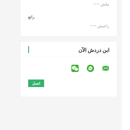
—— نيلش
رائع
—— راجيش
ابن دردش الآن