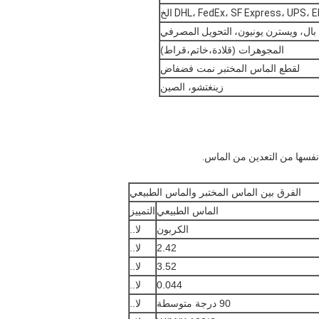
DHL، FedEx، SF Express، UPS، الخ
بال، ويسترن يونيون، التحويل المصرفي
المجوهرات (قلادة،خاتم،قراط)
لقطع الماس المختبر نمت فضفاض
زينغتشو، الصين
 نفسها من التعدين من الماس.
الفرق بين الماس المختبر والماس الطبيعي
الماس الطبيعي
التمييز
الكربون
لا..
2.42
لا..
3.52
لا..
0.044
لا..
90 درجة متوسطة
لا..