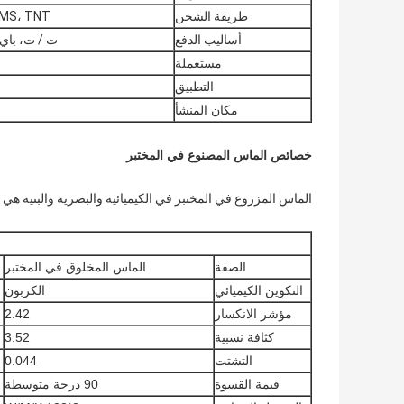
طريقة الشحن
 EMS، TNT
أساليب الدفع
ت / ت، باي 
مستعملة
التطبيق
مكان المنشأ
خصائص الماس المصنوع في المختبر
الماس المزروع في المختبر في الكيميائية والبصرية والبنية هي
الصفة
الماس المخلوق في المختبر
التكوين الكيميائي
الكربون
مؤشر الانكسار
2.42
كثافة نسبية
3.52
التشتت
0.044
قيمة القسوة
90 درجة متوسطة