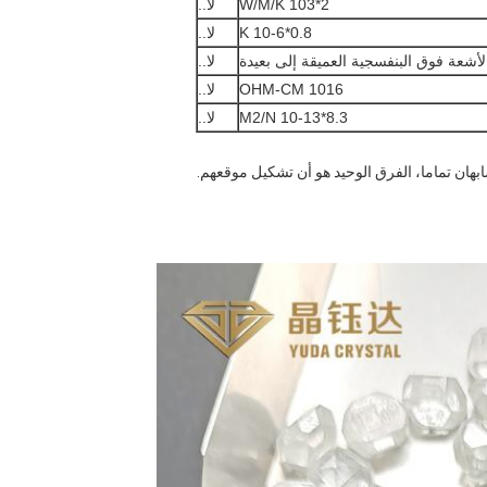
2*103 W/M/K
لا..
0.8*10-6 K
لا..
لأشعة فوق البنفسجية العميقة إلى بعيدة
لا..
1016 OHM-CM
لا..
8.3*10-13 M2/N
لا..
ان تماما، الفرق الوحيد هو أن تشكيل موقعهم.