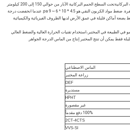
الماس الطبيعي يستغرق ملايين السنين لتشكيل قبل الانفجارات البركانيةتحت السطح الحمم البركانية الآبار من حوالي 150 إلى 200 كيلومتر
عميقة يمكن أن تبرد ببطء في الحفرة كما غالبا ما يتم حجب الحفرة. ضغط مواد الكربون النقي هو 4.5 * 10 ^ 6 ~ 9 pa. عندما انخفضت درجة
 الماس الطبيعي.فقط بضعة أماكن قليلة في عمق الأرض لديها الظروف الفيزيائية والكيميائية
 في الطبيعة في المختبر،استخدام تقنيات الحرارة العالية والضغط العالي
الماس الاصطناعي
زراعة المختبر
DEF
مستديرة
HPHT
غير مقصورة
100% دفع مقدماً
2CT-4CTS
VVS-SI