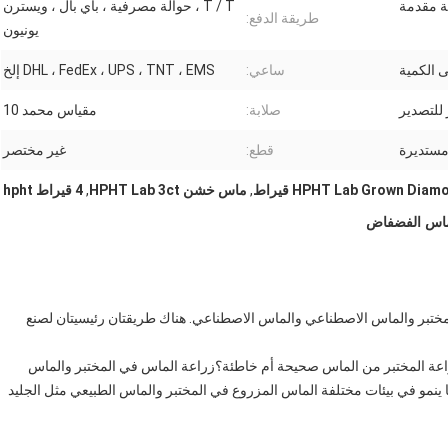
T / T ، حوالة مصرفية ، باي بال ، ويسترن
طريقة الدفع:
يونيون
ساعي:
DHL ، FedEx ، UPS ، TNT ، EMS إلخ
 للتصدير
صلابة:
مقياس محمد 10
ستديرة
قطع:
غير مختصر
HPHT Lab Grown Dia قيراط
,
ماس خشن HPHT Lab 3ct
,
4 قيراط hpht
مختبر والماس الاصطناعي والماس الاصطناعي. هناك طريقتان رئيسيتان لصنع
راعة المختبر من الماس صحيحة أم خاطئة؟زراعة الماس في المختبر والماس
ا ينمو في بيئات مختلفة الماس المزروع في المختبر والماس الطبيعي مثل الجليد