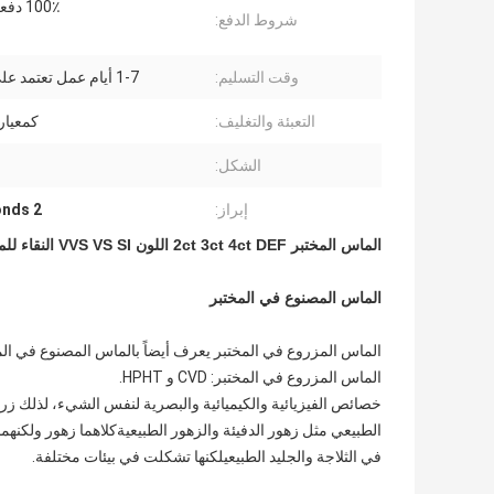
100٪ دفعة مقدمة
شروط الدفع:
وقت التسليم:
1-7 أيام عمل تعتمد على الكمية
التعبئة والتغليف:
كمعيار
الشكل:
م
إبراز:
monds 2
الماس المختبر 2ct 3ct 4ct DEF اللون VVS VS SI النقاء للماس الفضفاض
الماس المصنوع في المختبر
الماس المزروع في المختبر يعرف أيضاً بالماس المصنوع في ال
الماس المزروع في المختبر: CVD و HPHT.
خصائص الفيزيائية والكيميائية والبصرية لنفس الشيء، لذلك ز
الطبيعي مثل زهور الدفيئة والزهور الطبيعيةكلاهما زهور ولكنهم
في الثلاجة والجليد الطبيعيلكنها تشكلت في بيئات مختلفة.