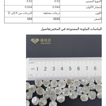
التنوع النسبي
3.52
3.52
انتشار الألوان
0.044
0.044
اللون
درجات مختلفة
الدرجات من K إلى D
السعر
$$$$
$$$
الماسات الملونة المصنوعة في المختبر
تفاصيل