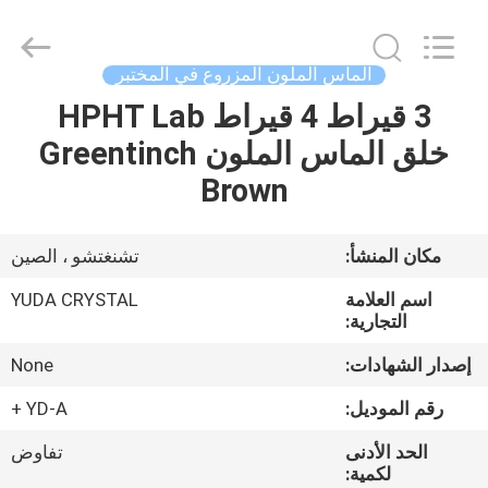
Henan
Yuda
Crystal
Co.,Ltd.
All
الماس الملون المزروع في المختبر
Rights
Reserved.
3 قيراط 4 قيراط HPHT Lab
مسكن
خلق الماس الملون Greentinch
منتجات
Brown
معلومات
مكان المنشأ:
تشنغتشو ، الصين
عنا
اسم العلامة
YUDA CRYSTAL
التجارية:
جولة
إصدار الشهادات:
None
في
رقم الموديل:
YD-A +
المعمل
الحد الأدنى
تفاوض
لكمية: