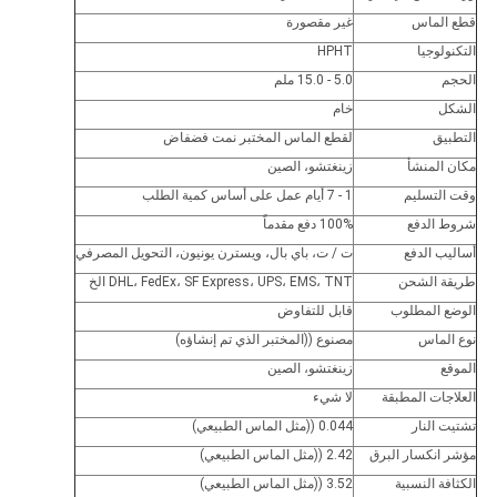
قطع الماس
غير مقصورة
التكنولوجيا
HPHT
الحجم
5.0 - 15.0 ملم
الشكل
خام
التطبيق
لقطع الماس المختبر نمت فضفاض
مكان المنشأ
زينغتشو، الصين
وقت التسليم
1 - 7 أيام عمل على أساس كمية الطلب
شروط الدفع
100% دفع مقدماً
أساليب الدفع
ت / ت، باي بال، ويسترن يونيون، التحويل المصرفي
طريقة الشحن
DHL، FedEx، SF Express، UPS، EMS، TNT الخ
الوضع المطلوب
قابل للتفاوض
نوع الماس
مصنوع ((المختبر الذي تم إنشاؤه)
الموقع
زينغتشو، الصين
العلاجات المطبقة
لا شيء
تشتيت النار
0.044 ((مثل الماس الطبيعي)
مؤشر انكسار البرق
2.42 ((مثل الماس الطبيعي)
الكثافة النسبية
3.52 ((مثل الماس الطبيعي)