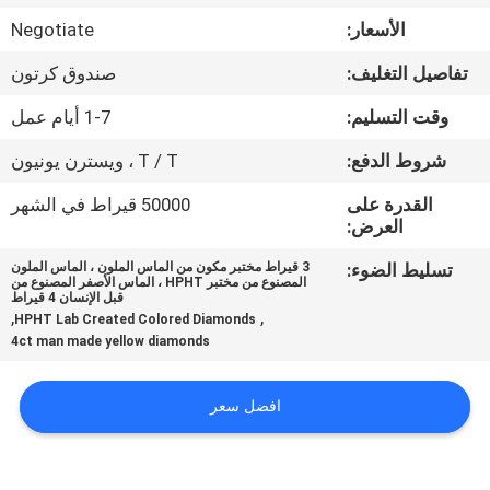
مراقبة
الأسعار:
Negotiate
الجودة
تفاصيل التغليف:
صندوق كرتون
اتصل
وقت التسليم:
1-7 أيام عمل
بنا
شروط الدفع:
T / T ، ويسترن يونيون
القدرة على
50000 قيراط في الشهر
أخبار
العرض:
تسليط الضوء:
3 قيراط مختبر مكون من الماس الملون ، الماس الملون
المصنوع من مختبر HPHT ، الماس الأصفر المصنوع من
حالات
قبل الإنسان 4 قيراط
,
,
HPHT Lab Created Colored Diamonds
4ct man made yellow diamonds
خريطة
الموقع
افضل سعر
PRIVACY