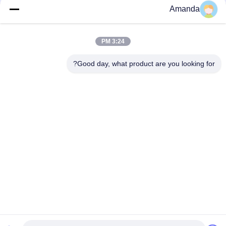
الأصفر المخضر
Amanda
50 نقطة من المختبر الأصفر الشديد الماس الملون المزروع من 5.0 مم
إلى 15.0 مم
3:24 PM
4 قيراط 5 قيراط صنع الإنسان الماس الملون غير مصقول اللون
Good day, what product are you looking for?
فئات شعبية
جميع
الماس فضفاض 
الماس الخام المزروع
المزروع في المختبر
الماس المزروع في 
الماس المزروع في 
مختبر CVD
مختبر HPHT
الماس المزروع 
الماس الخام CVD
المعتمد
الماس الملون 
الماس الخام HPHT
المزروع في المختبر