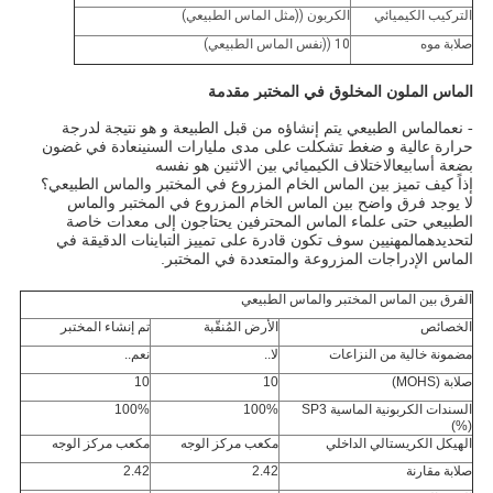
التركيب الكيميائي
الكربون ((مثل الماس الطبيعي)
صلابة موه
10 ((نفس الماس الطبيعي)
الماس الملون المخلوق في المختبر مقدمة
الماس الطبيعي يتم إنشاؤه من قبل الطبيعة و هو نتيجة لدرجة
- نعم
حرارة عالية و ضغط تشكلت على مدى مليارات السنينعادة في غضون
بضعة أسابيعالاختلاف الكيميائي بين الاثنين هو نفسه
إذاً كيف تميز بين الماس الخام المزروع في المختبر والماس الطبيعي؟
لا يوجد فرق واضح بين الماس الخام المزروع في المختبر والماس
الطبيعي حتى علماء الماس المحترفين يحتاجون إلى معدات خاصة
لتحديدهمالمهنيين سوف تكون قادرة على تمييز التباينات الدقيقة في
الماس الإدراجات المزروعة والمتعددة في المختبر.
الفرق بين الماس المختبر والماس الطبيعي
الخصائص
الأرض المُنقّبة
تم إنشاء المختبر
مضمونة خالية من النزاعات
لا..
نعم..
صلابة (MOHS)
10
10
السندات الكربونية الماسية SP3
100%
100%
(%)
الهيكل الكريستالي الداخلي
مكعب مركز الوجه
مكعب مركز الوجه
صلابة مقارنة
2.42
2.42