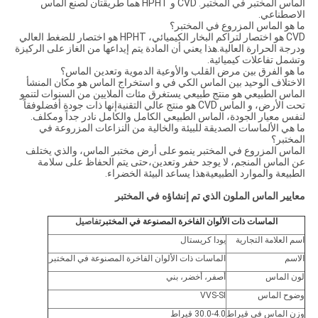
الماس المختبر في المختبر. CVD و HPHT هما طريقتان لصنع الماس
الاصطناعي.
ما هو الماس المزروع في المختبر؟
CVD هو اختصار لتراكم البخار الكيميائي، HPHT هو اختصار للضغط العالي
ودرجة الحرارة العالية.هذا يعني أن المادة يتم إيداعها من الغاز على الركيزة
وتشمل تفاعلات كيميائية.
ما هو الفرق بين مرض القلب والأوعية الدموية وتعدين الماس؟
الاختلاف الوحيد بين الماس الكي في و استخراج الماس هو مكان المنشأ
الماس الطبيعي هو منتج طبيعي يستغرق مئات الملايين من السنوات لتنمو
تحت الأرض، و الماس CVD هو منتج عالي التقنيةإنها ذات جودة أفضلوفقاً
لنفس معيار الجودة، الماس الطبيعي الكامل والكامل نادر جداً ومكلف.
ما هي الألماسات الصديقة للبيئة والخالية من النزاعات المزروعة في
المختبر؟
الماس المزروع في المختبر ينمو على أرض مختبر الماس، والذي يختلف
عن الماس المنجم، لا يوجد حفر وتعدين،حتى يتم الحفاظ على سلامة
الطبيعة والموارد الطبيعيةهذا يساعد البيئة الخضراء.
معايير الماس الملون الذي تم إنشاؤه في المختبر
الماسات ذات الألوان الفاخرة المصنوعة في المختبر
تفاصيل
اسم العلامة التجارية
يودا كريستال
الاسم
الماسات ذات الألوان الفاخرة المصنوعة في المختبر
لون الماس
أصفر، أخضر، بني
وضوح الماس
VVS-SI
وزن الماس في قيراط
30.0-4.0 قيراط