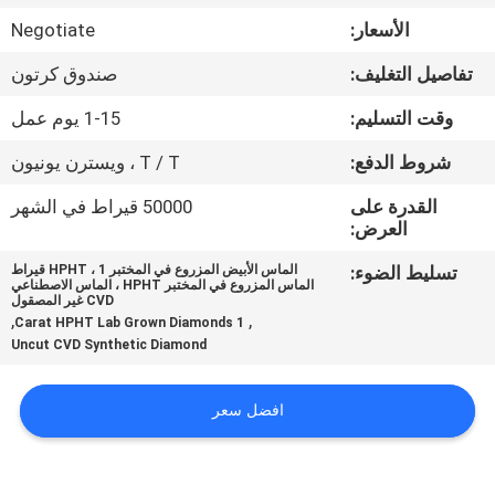
مراقبة
الأسعار:
Negotiate
الجودة
تفاصيل التغليف:
صندوق كرتون
اتصل
وقت التسليم:
1-15 يوم عمل
بنا
شروط الدفع:
T / T ، ويسترن يونيون
القدرة على
50000 قيراط في الشهر
أخبار
العرض:
تسليط الضوء:
الماس الأبيض المزروع في المختبر HPHT ، 1 قيراط
الماس المزروع في المختبر HPHT ، الماس الاصطناعي
حالات
CVD غير المصقول
,
,
1 Carat HPHT Lab Grown Diamonds
Uncut CVD Synthetic Diamond
خريطة
الموقع
افضل سعر
PRIVACY