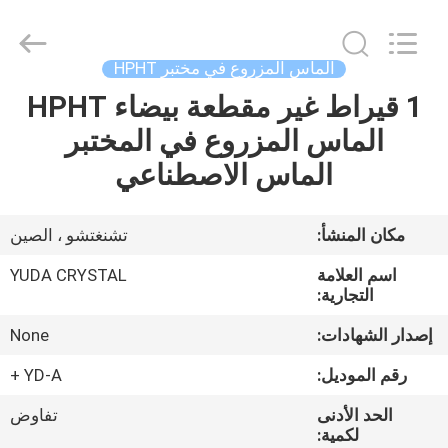
Henan
Yuda
Crystal
Co.,Ltd.
All
الماس المزروع في مختبر HPHT
Rights
Reserved.
1 قيراط غير مقطعة بيضاء HPHT
مسكن
الماس المزروع في المختبر
منتجات
الماس الاصطناعي
معلومات
مكان المنشأ:
تشنغتشو ، الصين
عنا
اسم العلامة
YUDA CRYSTAL
التجارية:
جولة
إصدار الشهادات:
None
في
رقم الموديل:
YD-A +
المعمل
الحد الأدنى
تفاوض
لكمية: