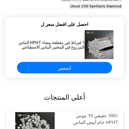
Uncut CVD Synthetic Diamond
احصل على افضل سعر ل
1 قيراط غير مقطعة بيضاء HPHT الماس
المزروع في المختبر الماس الاصطناعي
استمر
أعلى المنتجات
100٪ حقيقي 10 موس
HPHT خام أبيض الماس