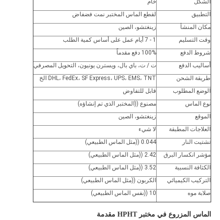
الشكل
خام
التطبيق
لقطع الماس المختبر نمت فضفاض
مكان المنشأ
زينغتشو، الصين
وقت التسليم
1 - 7 أيام عمل على أساس كمية الطلب
شروط الدفع
100% دفع مقدماً
أساليب الدفع
ت / ت، باي بال، ويسترن يونيون، التحويل المصرفي
طريقة الشحن
DHL، FedEx، SF Express، UPS، EMS، TNT الخ
الوضع المطلوب
قابل للتفاوض
نوع الماس
مصنوع ((المختبر الذي تم إنشاؤه)
الموقع
زينغتشو، الصين
العلاجات المطبقة
لا شيء
تشتيت النار
0.044 ((مثل الماس الطبيعي)
مؤشر انكسار البرق
2.42 ((مثل الماس الطبيعي)
الكثافة النسبية
3.52 ((مثل الماس الطبيعي)
التركيب الكيميائي
الكربون ((مثل الماس الطبيعي)
صلابة موه
10 ((نفس الماس الطبيعي)
الماس المزروع في مختبر HPHT مقدمة