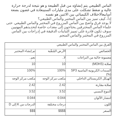
الماس الطبيعي يتم إنشاؤه من قبل الطبيعة و هو نتيجة لدرجة حرارة
عالية و ضغط تشكلت على مدى مليارات السنينعادة في غضون بضعة
أسابيعالاختلاف الكيميائي بين الاثنين هو نفسه
إذاً، كيف تميز بين الماس المختبر والماس الطبيعي؟
لا يوجد فرق واضح بين الماس المزروع في المختبر والماس الطبيعي. حتى
علماء الماس المحترفين يحتاجون إلى معدات خاصة لتحديدهم.المهنيين
سوف تكون قادرة على تمييز التباينات الدقيقة في إدراجات بين الماس
المزروع في المختبر والماس المنجم.
الفرق بين الماس المختبر والماس الطبيعي
الخصائص
الأرض المُنقّبة
تم إنشاء المختبر
مضمونة خالية من النزاعات
لا..
نعم..
صلابة (MOHS)
10
10
السندات الكربونية الماسية SP3
100%
100%
(%)
الهيكل الكريستالي الداخلي
مكعب مركز الوجه
مكعب مركز الوجه
صلابة مقارنة
2.42
2.42
التنوع النسبي
3.52
3.52
انتشار الألوان
0.044
0.044
اللون
درجات مختلفة
الدرجات من K إلى D
السعر
$$$$
$$$