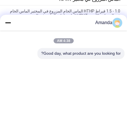
1.0 - 1.5 قيراط HTHP الماس الخام المزروع في المختبر الماس الخام
غير المقطوع الأبيض HPHT لإنتاج حلقات الماس في المختبر
Amanda
100٪ حقيقية وقسوة 10 موهز 1 قيراط HPHT مختبر مصنوع من الماس
الأبيض الخام غير المقطوع
4:38 AM
5.0 - 6.0 قيراط D E F لون VS وضوح HPHT الماس مختبر تم إنشاؤه
الماس الخام في الصين
Good day, what product are you looking for?
فئات شعبية
جميع
الماس فضفاض 
الماس الخام المزروع
المزروع في المختبر
الماس المزروع في 
الماس المزروع في 
مختبر CVD
مختبر HPHT
الماس المزروع 
الماس الخام CVD
المعتمد