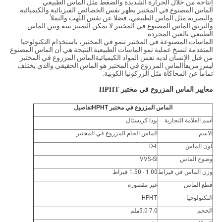
إنتاجه من خلال الحرارة الشديدة والضغط.مثل الماس الطبيعي.
الماس المصنوع في المختبر يظهر نفس الخصائص الفيزيائية والكيميائية
والبصرية مثل الماس الطبيعي، فضلا عن نفس اللهب والتملأ
والبريق.الماس المصنوع في المختبر لا يمكن التمييز بينه وبين الماس
الطبيعي بالعين المجردة.
الماسات المصنوعة في المختبر تنمو في المختبر، باستخدام التكنولوجيا
المتقدمة لنسخ عملية نمو الماسات الطبيعية.النتيجة هي أن الماس المصنوع
من قبل الإنسان لديه نفس المواد الكيميائيةالماس المزروع في المختبر
ليس مزيفاالماس المزروع في المختبر هو الماس الحقيقي والذي يختلف
تماماً عن المحاكاة مثل الزركونيا الكوبية.
معايير الماس المزروع في مختبر HPHT
الماس المزروع في مختبر HPHT
تفاصيل
اسم العلامة التجارية
يودا كريستال
الاسم
الماس الخام المزروع في المختبر
لون الماس
D-F
وضوح الماس
VVS-SI
وزن الماس في قيراط
1.00 - 1.50 قيراط
قطع الماس
غير مقصورة
التكنولوجيا
HPHT
الحجم
5.0-7.0ملم