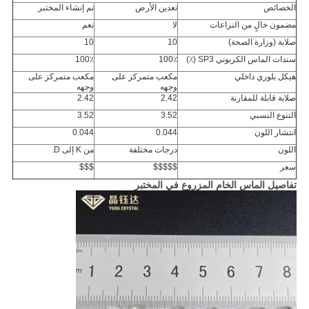
الخصائص
تعدين الأرض
تم إنشاء المختبر
مضمون خالٍ من النزاعات
لا
نعم
صلابة (وزارة الصحة)
10
10
سندات الماس الكربوني SP3 (٪)
100٪
100٪
هيكل بلوري داخلي
مكعب متمركز على
مكعب متمركز على
وجهه
وجهه
صلابة قابلة للمقارنة
2.42
2.42
التنوع النسبي
3.52
3.52
انتشار اللون
0.044
0.044
اللون
درجات مختلفة
من K إلى D.
سعر
$$$$$
$$$
تفاصيل الماس الخام المزروع في المختبر