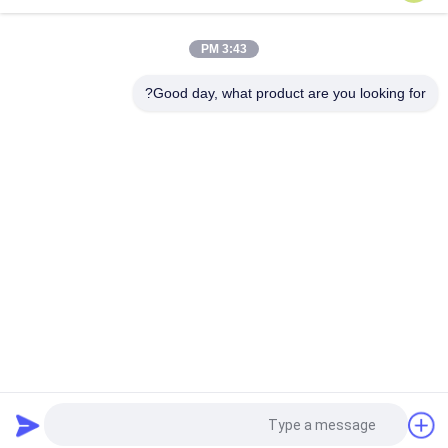
4-5ct DEF اللون VS,VVS1,VVS2 النقاء Hpht المختبر صنع الماس
الأبيض الماس للمجوهرات
3:43 PM
D E F Color 4.0-5.0 CT الماس غير المصقول HPHT الماس المزروع
في الخام للمجوهرات
Good day, what product are you looking for?
فئات شعبية
جميع
الماس فضفاض 
الماس الخام المزروع
المزروع في المختبر
الماس المزروع في 
الماس المزروع في 
مختبر CVD
مختبر HPHT
الماس المزروع 
الماس الخام CVD
المعتمد
الماس الملون 
الماس الخام HPHT
المزروع في المختبر
طلب اقتباس