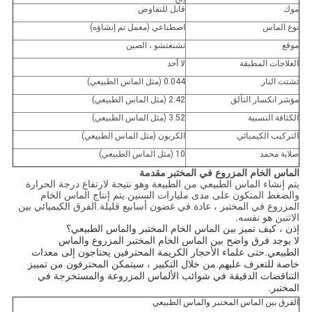
موك
قابل للتفاوض
نوع الماس
اصطناعي (معمل تم إنشاؤه)
موقع
تشنغتشو ، الصين
العلاجات المطبقة
لا أحد
تشتت النار
0.044 (مثل الماس الطبيعي)
مؤشر انكسار التألق
2.42 (مثل الماس الطبيعي)
الكثافة النسبية
3.52 (مثل الماس الطبيعي)
التركيب الكيميائي
الكربون (مثل الماس الطبيعي)
صلابة محمد
10 (مثل الماس الطبيعي)
الماس الخام المزروع في المختبر
مقدمة
يتم إنشاء الماس الطبيعي من الطبيعة وهو نتيجة لارتفاع درجة الحرارة
والضغط المتكون على مدى مليارات السنين.يتم إنتاج الماس الخام
المزروع في المختبر ، عادة في غضون أسابيع قليلة.الفرق الكيميائي بين
الاثنين هو نفسه.
إذن ، كيف تميز بين الماس الخام المختبر والماس الطبيعي؟
لا يوجد فرق واضح بين الماس الخام المختبر المزروع والماس
الطبيعي.حتى علماء الأحجار الكريمة المحترفين يحتاجون إلى معدات
خاصة للتعرف عليهم.من خلال التكبير ، سيتمكن المحترفون من تمييز
التناقضات الدقيقة في شوائب الألماس المزروعة والمستخرجة في
المختبر.
الفرق بين الماس المختبر والماس الطبيعي