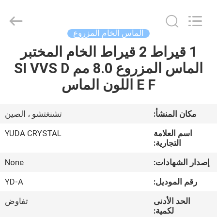
Henan
Yuda
Crystal
Co.,Ltd.
All
الماس الخام المزروع
Rights
Reserved.
1 قيراط 2 قيراط الخام المختبر
مسكن
الماس المزروع 8.0 مم SI VVS D
منتجات
E F اللون الماس
معلومات
مكان المنشأ:
تشنغتشو ، الصين
عنا
اسم العلامة
YUDA CRYSTAL
التجارية:
جولة
إصدار الشهادات:
None
في
رقم الموديل:
YD-A
المعمل
الحد الأدنى
تفاوض
لكمية: