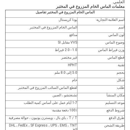
العلمي.
معلمات
الماس الخام المزروع في المختبر
الماس الخام المزروع في المختبر
تفاصيل
اسم العلامة التجارية
يودا كريستال
اسم
الماس الخام المزروع في المختبر
لون الماس
مدافع
وضوح الماس
VVS مقابل SI
وزن قيراط الماس
1.0 - 2.0 قيراط
قطع الماس
غير مختصر
تقنية
HPHT
بحجم
5.0 إلى 8.0 ملم
شكل
خام
طلب
لقطع الماس السائب المزروع في المختبر
مكان المنشأ
تشنغتشو ، الصين
موعد التسليم
1-7 أيام عمل على أساس كمية الطلب
شروط الدفع
100٪ دفعة مقدمة
طرق الدفع
T / T ، باي بال ، ويسترن يونيون ، حوالة مصرفية
طريقة الشحن
DHL ، FedEx ، SF Express ، UPS ، EMS ، TNT
إلخ