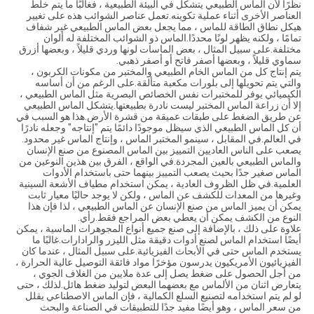
نظرًا لأن الماس الطبيعي يتشكل في البيئة الطبيعية ، فغالبًا ما يتم خلط
العناصر الأخرى أثناء عملية تكوينه.تعمل عناصر الشوائب هذه على تغيير
هيكل نطاق الطاقة للماس ، مما يجعل بعض الماس الطبيعي غير شفاف
تمامًا ، ولكنه يظهر لونًا محددًا.الماس ذو الشوائب المختلفة له ألوان
مختلفة.على سبيل المثال ، بعض الماسات لونها وردي قليلاً ، وبعضها أزرق
سماوي قليلاً ، وبعضها أصفر فاتح أو أصفر ذهبي.
يتم إنتاج كل من الماس الخام الطبيعي والمختبر من مكونات الكربون ،
والتي يتم تحويلها إلى بلورات مكعبة متألقة.على الرغم من أن أساسه
الكيميائي يوفر للمختبرات نفس الخصائص البصرية مثل الماس الطبيعي ،
إلا أن زراعة الماس المختبر ليست نادرة بطبيعتها.يتشكل الماس الطبيعي
عن طريق الضغط على طبقات عميقة من قشرة الأرض.هذا هو السبب في
أن كل الماس الطبيعي الذي سيظل موجودًا دائمًا يتم "إنتاجه" وجعله نادرًا
في العالم.في المقابل ، سينمو المختبر الماس ، وإنتاج الماس غير محدود.
يصعب على الناس العاديين التمييز بين الماس المصنوع من صنع الإنسان
والماس الطبيعي بالعين المجردة.في الواقع ، الفرق بين هذين النوعين من
الماس صغير جدًا بحيث يصعب التمييز بينهما حتى باستخدام الأدوات
العلمية.في ظل الظروف العادية ، يمكن استخدام مطياف الأشعة السينية
وغيرها من المعدات للكشف عن الماس ، ولكن لا يوجد حاليًا معيار ثابت
يمكن أن يميز الماس من صنع الإنسان عن الماس الطبيعي ، لذا فإن هذا
النوع من الكشف يمكن أن يعطي بعض المراجع فقط.رأي.
علاوة على ذلك ، بالإضافة إلى صنع جميع أنواع المجوهرات الماسية ، يمكن
أيضًا استخدام الماس لصنع أدوات دقيقة مثل الليزر والرادارات.غالبًا ما
يستخدم الماس حتى في الأبحاث الفيزيائية.على سبيل المثال ، عندما كان
الفيزيائيون الأمريكيون يدرسون مؤخرًا مواد فائقة التوصيل عالية الحرارة ،
من أجل الحصول على ضغط يصل إلى عدة ملايين من الغلاف الجوي ،
يتعارض اثنان من الألماس مع بعضهما البعض لتوليد ضغط هائل.لذلك ، حتى
لو لم يتم استخدامه لتصنيع السلع الكمالية ، فإن الماس الاصطناعي يقلل
من سعر الماس ، وهو أيضًا مفيد جدًا للتطبيقات في الصناعة والبحث