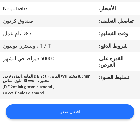
مراقبة
الأسعار:
Negotiate
الجودة
تفاصيل التغليف:
صندوق كرتون
اتصل
وقت التسليم:
3-7 أيام عمل
بنا
شروط الدفع:
T / T ، ويسترن يونيون
القدرة على
50000 قيراط في الشهر
أخبار
العرض:
تسليط الضوء:
8.0mm مختبر vvs الماس ، D E 2ct الماس المزروع في
مختبر ، SI vvs f اللون الماس
حالات
,
,
D E 2ct lab grown diamond
SI vvs f color diamond
خريطة
افضل سعر
الموقع
PRIVACY