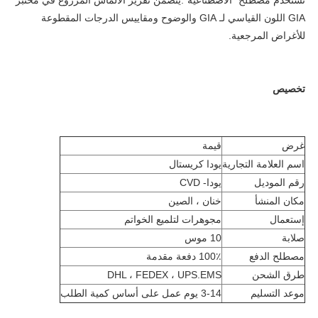
تستخدم مصطلح "الاصطناعية".يتضمن تقرير الألماس المزروع في مختبر 
GIA اللون القياسي لـ GIA والوضوح ومقاييس الدرجات المقطوعة 
للأغراض المرجعية.
تخصيص
غرض
قيمة
اسم العلامة التجارية
يودا كريستال
رقم الموديل
يودا- CVD
مكان المنشأ
خنان ، الصين
إستعمال
مجوهرات لتلميع الخواتم
صلابة
10 موس
مصطلح الدفع
100٪ دفعة مقدمة
طرق الشحن
DHL ، FEDEX ، UPS.EMS
موعد التسليم
3-14 يوم عمل على أساس كمية الطلب