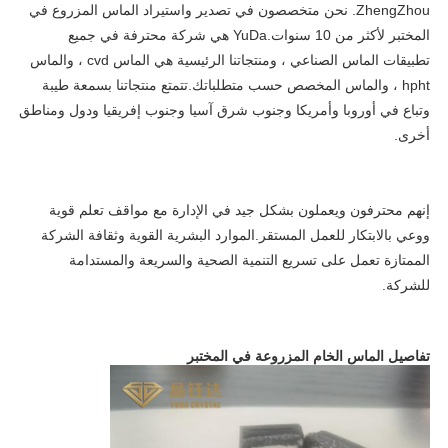
ZhengZhou. نحن متخصصون في تصدير واستيراد الماس المزروع في 
المختبر لأكثر من 10 سنوات.YuDa هي شركة محترفة في جميع 
تطبيقات الماس الصناعي ، ومنتجاتنا الرئيسية هي الماس cvd ، والماس 
hpht ، والماس المخصص حسب متطلباتك.تتمتع منتجاتنا بسمعة طيبة 
وتباع في أوروبا وأمريكا وجنوب شرق آسيا وجنوب إفريقيا ودول ومناطق 
أخرى.
إنهم محترفون ويعملون بشكل جيد في الإدارة مع مواقف تعلم قوية 
ووعي بالابتكار للعمل المستقر.الموارد البشرية القوية وثقافة الشركة 
الممتازة تعمل على تسريع التنمية الصحية والسريعة والمستدامة 
للشركة.
تفاصيل الماس الخام المزروعة في المختبر