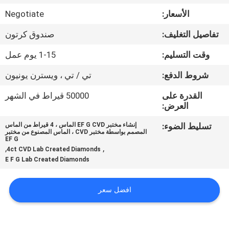
مراقبة
الأسعار:
Negotiate
الجودة
تفاصيل التغليف:
صندوق كرتون
اتصل
وقت التسليم:
1-15 يوم عمل
بنا
شروط الدفع:
تي / تي ، ويسترن يونيون
القدرة على
50000 قيراط في الشهر
أخبار
العرض:
تسليط الضوء:
إنشاء مختبر EF G CVD الماس ، 4 قيراط من الماس
المصمم بواسطة مختبر CVD ، الماس المصنوع من مختبر
حالات
EF G
,
,
4ct CVD Lab Created Diamonds
E F G Lab Created Diamonds
خريطة
الموقع
افضل سعر
PRIVACY