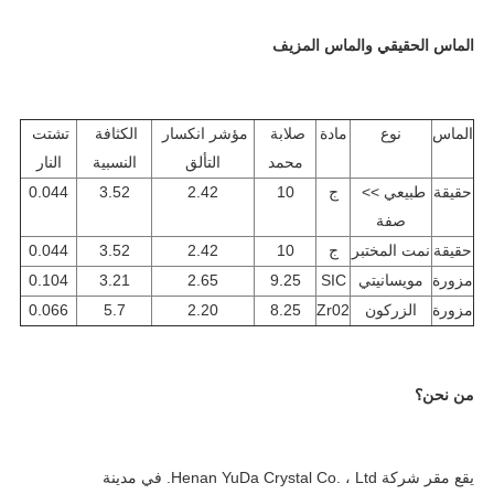
الماس الحقيقي والماس المزيف
الماس
نوع
مادة
صلابة 
مؤشر انكسار 
الكثافة 
تشتت 
محمد
التألق
النسبية
النار
حقيقة
طبيعي >> 
ج
10
2.42
3.52
0.044
صفة
حقيقة
نمت المختبر
ج
10
2.42
3.52
0.044
مزورة
مويسانيتي
SIC
9.25
2.65
3.21
0.104
مزورة
الزركون
Zr02
8.25
2.20
5.7
0.066
من نحن؟
يقع مقر شركة Henan YuDa Crystal Co. ، Ltd. في مدينة 