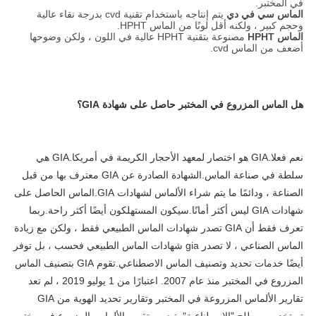
في المختبر.
الماس سي في دي
يتم إنتاجه باستخدام تقنية cvd بدرجة نقاء عالية
وحجم كبير ، ولكنه أقل لونًا من الماس HPHT.
الماس HPHT
مصنوعة بتقنية HPHT عالية في اللون ، ولكن وضوحها
أضعف من الماس cvd.
هل الماس المزروع في المختبر حاصل على شهادة GIA؟
نعم فعلا.GIA هو اختصار لمعهد الأحجار الكريمة في أمريكا.GIA هي 
سلطة في صناعة الماس.الشهادة الصادرة عن GIA معترف بها من قبل 
الصناعة ، ودائمًا ما يتم شراء الألماس لشهادات GIA.الماس الحاصل على 
شهادات GIA ليس أكثر أمانًا.سيكون المستهلكون أيضًا أكثر راحة.ربما 
تعرف فقط أن GIA تصدر شهادات الماس الطبيعي فقط ، ولكن مع زيادة 
الماس الصناعي ، لا تصدر gia شهادات الماس الطبيعي فحسب ، بل توفر 
أيضًا خدمات تحديد وتصنيف الماس الاصطناعي.تقوم GIA بتصنيف الماس 
المزروع في المختبر منذ عام 2007. اعتبارًا من 1 يوليو 2019 ، لم تعد 
تقارير الألماس المزروعة في المختبر وتقارير تحديد الهوية من GIA 