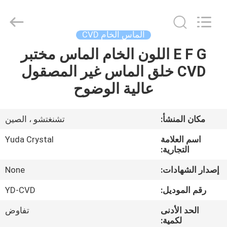
Henan
Yuda
Crystal
Co.,Ltd.
All
الماس الخام CVD
Rights
Reserved.
E F G اللون الخام الماس مختبر
مسكن
CVD خلق الماس غير المصقول
منتجات
عالية الوضوح
معلومات
مكان المنشأ:
تشنغتشو ، الصين
عنا
اسم العلامة
Yuda Crystal
التجارية:
جولة
إصدار الشهادات:
None
في
رقم الموديل:
YD-CVD
المعمل
الحد الأدنى
تفاوض
لكمية: